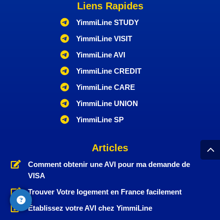
Liens Rapides

YimmiLine STUDY

YimmiLine VISIT

YimmiLine AVI

YimmiLine CREDIT

YimmiLine CARE

YimmiLine UNION

YimmiLine SP
Articles

Comment obtenir une AVI pour ma demande de
VISA

Trouver Votre logement en France facilement

Établissez votre AVI chez YimmiLine