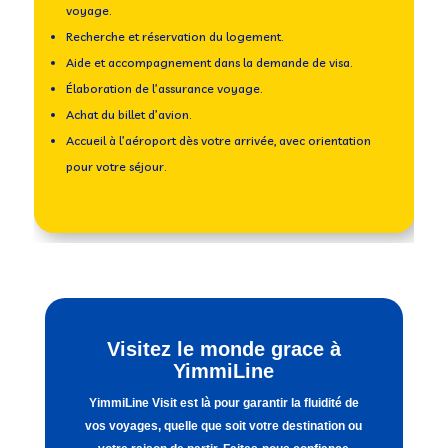
v
voyage.
S
Recherche et réservation du logement.
d
Aide et accompagnement dans la demande de visa.
A
Élaboration de l’assurance voyage.
É
Achat du billet d’avion.
A
Accueil à l’aéroport dès votre arrivée, avec orientation
A
pour votre séjour.
p
Visitez le monde grace à
YimmiLine
YimmiLine Visit est là pour garantir la fluidité de
vos voyages, quelle que soit votre destination ou