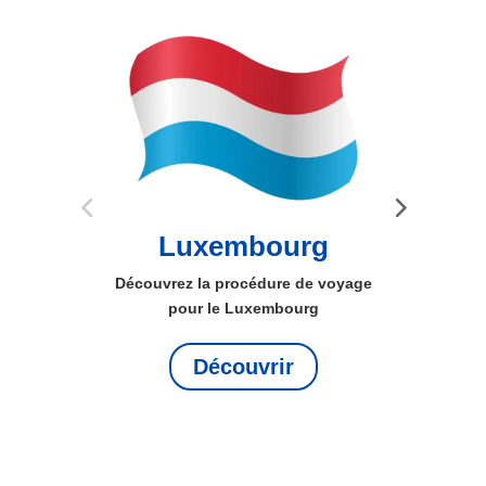
Italie
oyage
Découvrez la procédure de voyage
Déco
pour l’Italie
Découvrir