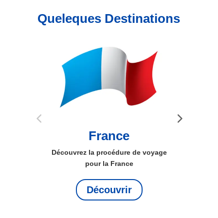
Queleques Destinations
Belgique
oyage
Découvrez la procédure de voyage
Déco
pour la Belgique
Découvrir