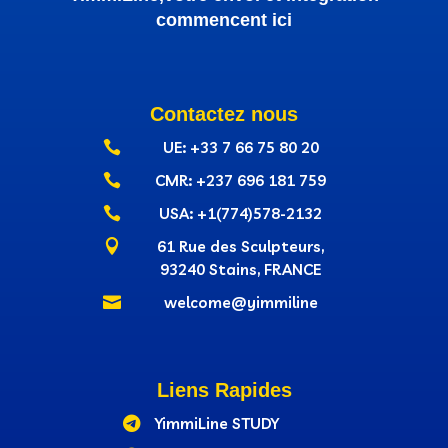
commencent ici
Contactez nous

UE: +33 7 66 75 80 20

CMR: +237‭ 696 181 759

USA: +1(774)578-2132

61 Rue des Sculpteurs,
93240 Stains, FRANCE

welcome@yimmiline
Liens Rapides

YimmiLine STUDY