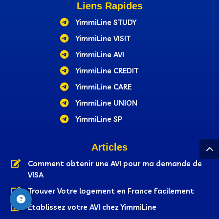
Liens Rapides

YimmiLine STUDY

YimmiLine VISIT

YimmiLine AVI

YimmiLine CREDIT

YimmiLine CARE

YimmiLine UNION

YimmiLine SP
Articles

Comment obtenir une AVI pour ma demande de
VISA

Trouver Votre logement en France facilement

Établissez votre AVI chez YimmiLine