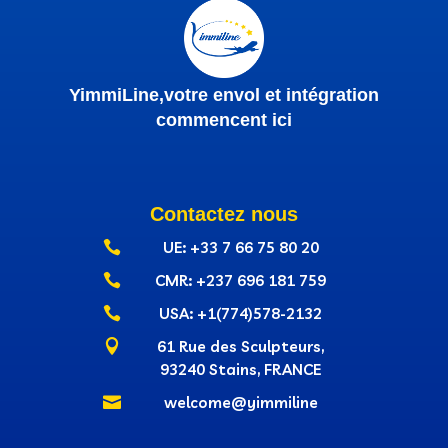
YimmiLine,votre envol et intégration
commencent ici
Contactez nous

UE: +33 7 66 75 80 20

CMR: +237‭ 696 181 759

USA: +1(774)578-2132

61 Rue des Sculpteurs,
93240 Stains, FRANCE

welcome@yimmiline