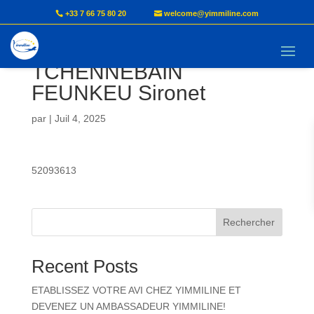
+33 7 66 75 80 20
welcome@yimmiline.com
YOUATOU
TCHENNEBAIN
FEUNKEU Sironet
par
|
Juil 4, 2025
52093613
Rechercher
Recent Posts
ETABLISSEZ VOTRE AVI CHEZ YIMMILINE ET
DEVENEZ UN AMBASSADEUR YIMMILINE!