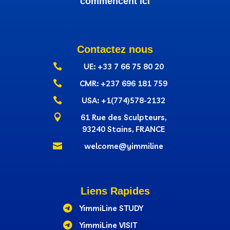
commencent ici
Contactez nous

UE: +33 7 66 75 80 20

CMR: +237‭ 696 181 759

USA: +1(774)578-2132

61 Rue des Sculpteurs,
93240 Stains, FRANCE

welcome@yimmiline
Liens Rapides

YimmiLine STUDY

YimmiLine VISIT