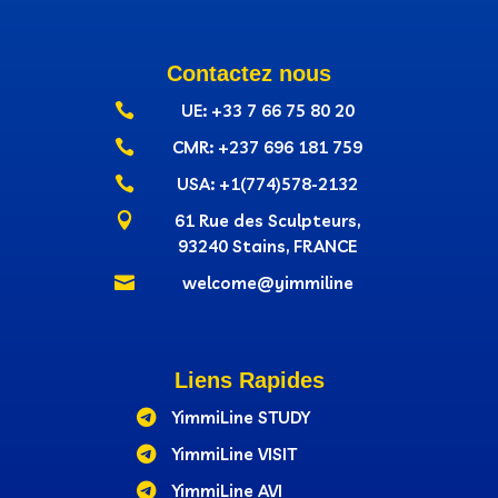
Contactez nous

UE: +33 7 66 75 80 20

CMR: +237‭ 696 181 759

USA: +1(774)578-2132

61 Rue des Sculpteurs,
93240 Stains, FRANCE

welcome@yimmiline
Liens Rapides

YimmiLine STUDY

YimmiLine VISIT

YimmiLine AVI