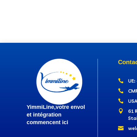
Conta

UE:

CMR

USA
YimmiLine,votre envol

61 
et intégration
Sta
commencent ici

wel