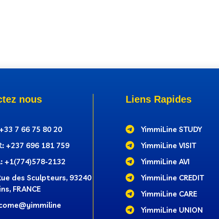
ctez nous
Liens Rapides
 +33 7 66 75 80 20

YimmiLine STUDY
: +237‭ 696 181 759

YimmiLine VISIT
: +1(774)578-2132

YimmiLine AVI
Rue des Sculpteurs, 93240

YimmiLine CREDIT
ins, FRANCE

YimmiLine CARE
come@yimmiline

YimmiLine UNION