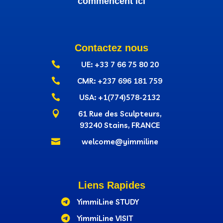
commencent ici
Contactez nous

UE: +33 7 66 75 80 20

CMR: +237‭ 696 181 759

USA: +1(774)578-2132

61 Rue des Sculpteurs,
93240 Stains, FRANCE

welcome@yimmiline
Liens Rapides

YimmiLine STUDY

YimmiLine VISIT