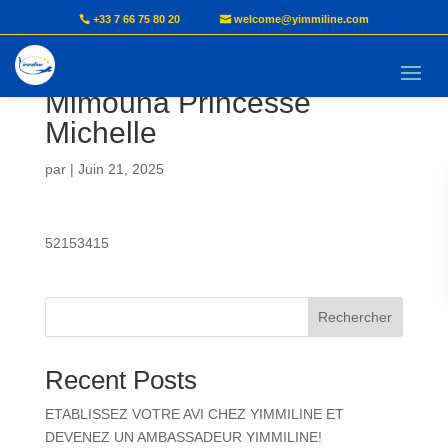
+33 7 66 75 80 20
welcome@yimmiline.com
NDONGO EKANGA
Mimouna Princesse
Michelle
par
|
Juin 21, 2025
52153415
Rechercher
Recent Posts
ETABLISSEZ VOTRE AVI CHEZ YIMMILINE ET
DEVENEZ UN AMBASSADEUR YIMMILINE!