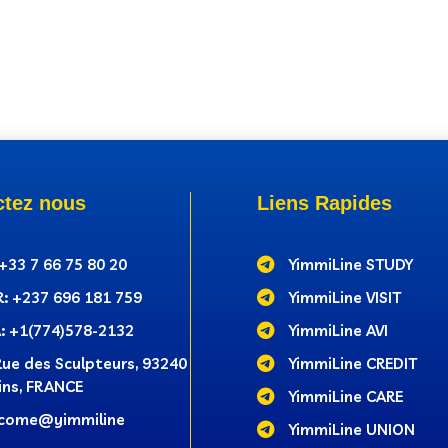
ctez nous
Liens Rapides
 +33 7 66 75 80 20

YimmiLine STUDY
: +237‭ 696 181 759

YimmiLine VISIT
: +1(774)578-2132

YimmiLine AVI
Rue des Sculpteurs, 93240

YimmiLine CREDIT
ins, FRANCE

YimmiLine CARE
come@yimmiline

YimmiLine UNION