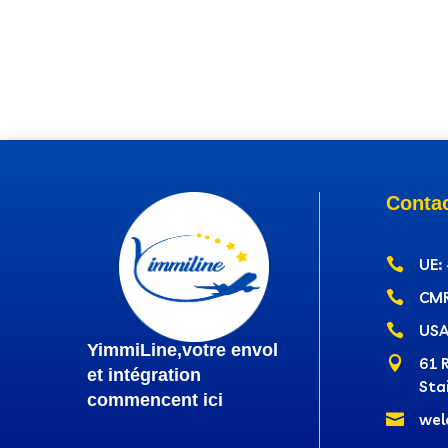
Conta

UE:

CMR

USA
YimmiLine,votre envol

61 
et intégration
Sta
commencent ici

wel