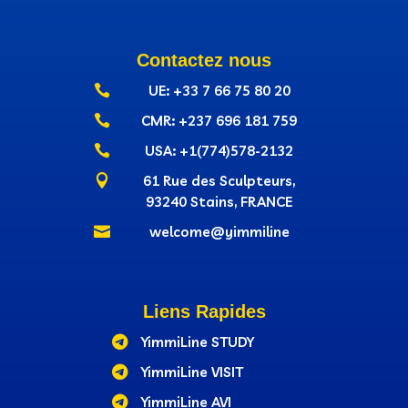
Contactez nous

UE: +33 7 66 75 80 20

CMR: +237‭ 696 181 759

USA: +1(774)578-2132

61 Rue des Sculpteurs,
93240 Stains, FRANCE

welcome@yimmiline
Liens Rapides

YimmiLine STUDY

YimmiLine VISIT

YimmiLine AVI