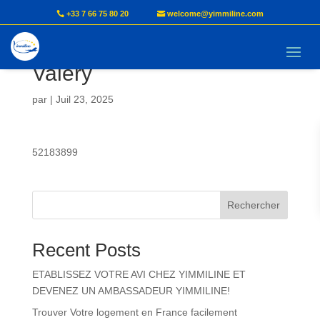
+33 7 66 75 80 20
welcome@yimmiline.com
MBOCK Marie Claire
Valery
par
|
Juil 23, 2025
52183899
Rechercher
Recent Posts
ETABLISSEZ VOTRE AVI CHEZ YIMMILINE ET
DEVENEZ UN AMBASSADEUR YIMMILINE!
Trouver Votre logement en France facilement