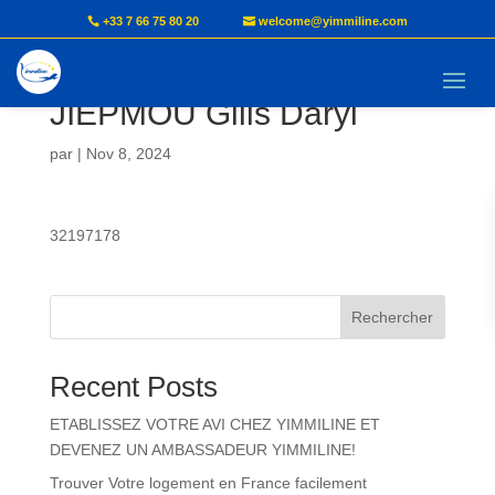
+33 7 66 75 80 20
welcome@yimmiline.com
KETCHA NZOUNDJI
JIEPMOU Gills Daryl
par
|
Nov 8, 2024
32197178
Rechercher
Recent Posts
ETABLISSEZ VOTRE AVI CHEZ YIMMILINE ET
DEVENEZ UN AMBASSADEUR YIMMILINE!
Trouver Votre logement en France facilement