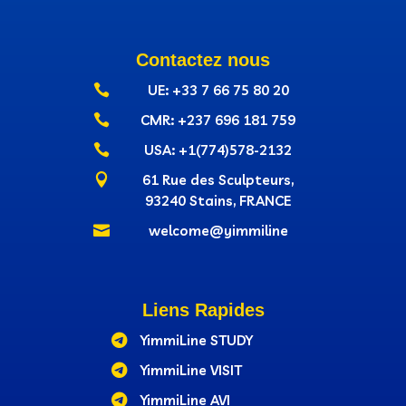
Contactez nous

UE: +33 7 66 75 80 20

CMR: +237‭ 696 181 759

USA: +1(774)578-2132

61 Rue des Sculpteurs,
93240 Stains, FRANCE

welcome@yimmiline
Liens Rapides

YimmiLine STUDY

YimmiLine VISIT

YimmiLine AVI