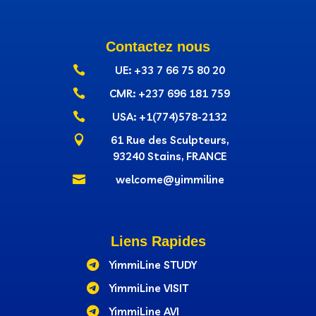
Contactez nous

UE: +33 7 66 75 80 20

CMR: +237‭ 696 181 759

USA: +1(774)578-2132

61 Rue des Sculpteurs,
93240 Stains, FRANCE

welcome@yimmiline
Liens Rapides

YimmiLine STUDY

YimmiLine VISIT

YimmiLine AVI