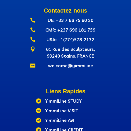
Contactez nous

UE: +33 7 66 75 80 20

CMR: +237‭ 696 181 759

USA: +1(774)578-2132

61 Rue des Sculpteurs,
93240 Stains, FRANCE

welcome@yimmiline
Liens Rapides

YimmiLine STUDY

YimmiLine VISIT

YimmiLine AVI

YimmiLine CREDIT