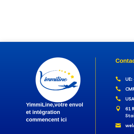
Conta

UE:

CMR

USA
YimmiLine,votre envol

61 
et intégration
Sta
commencent ici

wel