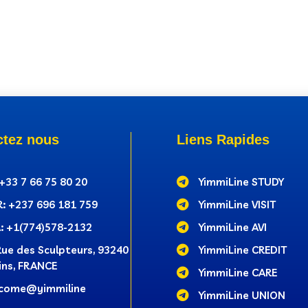
ctez nous
Liens Rapides
 +33 7 66 75 80 20

YimmiLine STUDY
: +237‭ 696 181 759

YimmiLine VISIT
: +1(774)578-2132

YimmiLine AVI
Rue des Sculpteurs, 93240

YimmiLine CREDIT
ins, FRANCE

YimmiLine CARE
come@yimmiline

YimmiLine UNION