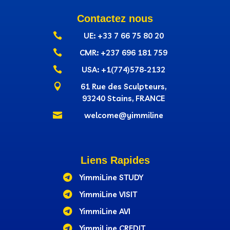
Contactez nous

UE: +33 7 66 75 80 20

CMR: +237‭ 696 181 759

USA: +1(774)578-2132

61 Rue des Sculpteurs,
93240 Stains, FRANCE

welcome@yimmiline
Liens Rapides

YimmiLine STUDY

YimmiLine VISIT

YimmiLine AVI

YimmiLine CREDIT