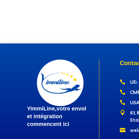
Conta

UE:

CMR

USA
YimmiLine,votre envol

61 
et intégration
Sta
commencent ici

wel