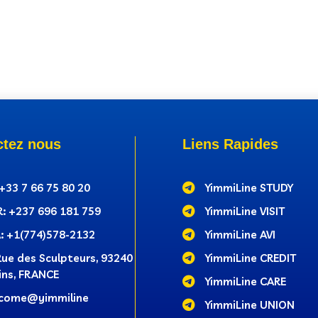
ctez nous
Liens Rapides
 +33 7 66 75 80 20

YimmiLine STUDY
: +237‭ 696 181 759

YimmiLine VISIT
: +1(774)578-2132

YimmiLine AVI
Rue des Sculpteurs, 93240

YimmiLine CREDIT
ins, FRANCE

YimmiLine CARE
come@yimmiline

YimmiLine UNION