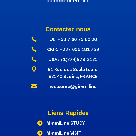
commencent ici
Contactez nous

UE: +33 7 66 75 80 20

CMR: +237‭ 696 181 759

USA: +1(774)578-2132

61 Rue des Sculpteurs,
93240 Stains, FRANCE

welcome@yimmiline
Liens Rapides

YimmiLine STUDY

YimmiLine VISIT