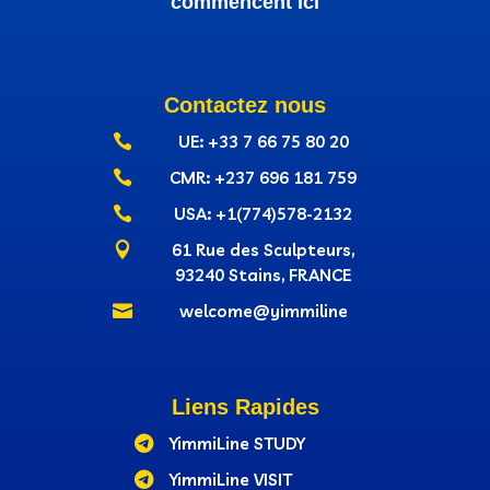
commencent ici
Contactez nous

UE: +33 7 66 75 80 20

CMR: +237‭ 696 181 759

USA: +1(774)578-2132

61 Rue des Sculpteurs,
93240 Stains, FRANCE

welcome@yimmiline
Liens Rapides

YimmiLine STUDY

YimmiLine VISIT