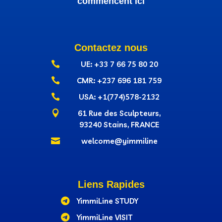
commencent ici
Contactez nous

UE: +33 7 66 75 80 20

CMR: +237‭ 696 181 759

USA: +1(774)578-2132

61 Rue des Sculpteurs,
93240 Stains, FRANCE

welcome@yimmiline
Liens Rapides

YimmiLine STUDY

YimmiLine VISIT