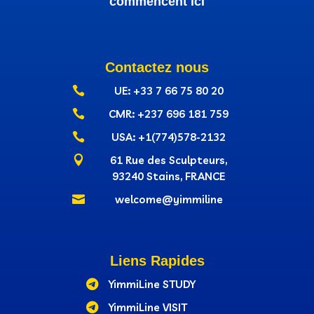
commencent ici
Contactez nous

UE: +33 7 66 75 80 20

CMR: +237‭ 696 181 759

USA: +1(774)578-2132

61 Rue des Sculpteurs,
93240 Stains, FRANCE

welcome@yimmiline
Liens Rapides

YimmiLine STUDY

YimmiLine VISIT