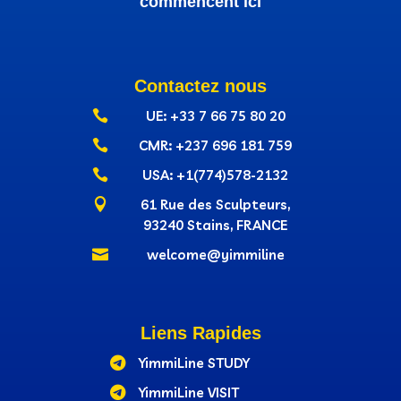
commencent ici
Contactez nous

UE: +33 7 66 75 80 20

CMR: +237‭ 696 181 759

USA: +1(774)578-2132

61 Rue des Sculpteurs,
93240 Stains, FRANCE

welcome@yimmiline
Liens Rapides

YimmiLine STUDY

YimmiLine VISIT