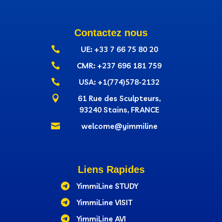
Contactez nous

UE: +33 7 66 75 80 20

CMR: +237‭ 696 181 759

USA: +1(774)578-2132

61 Rue des Sculpteurs,
93240 Stains, FRANCE

welcome@yimmiline
Liens Rapides

YimmiLine STUDY

YimmiLine VISIT

YimmiLine AVI