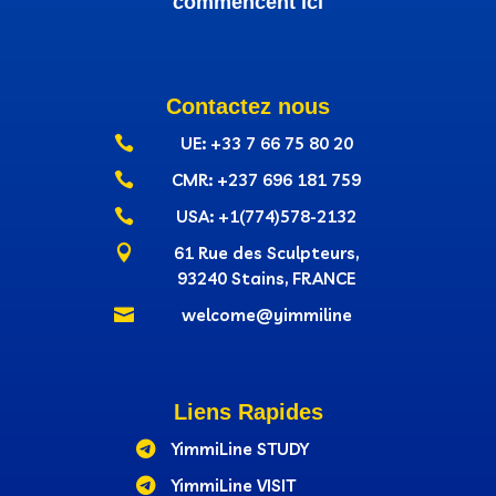
commencent ici
Contactez nous

UE: +33 7 66 75 80 20

CMR: +237‭ 696 181 759

USA: +1(774)578-2132

61 Rue des Sculpteurs,
93240 Stains, FRANCE

welcome@yimmiline
Liens Rapides

YimmiLine STUDY

YimmiLine VISIT