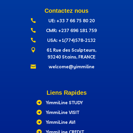
Contactez nous

UE: +33 7 66 75 80 20

CMR: +237‭ 696 181 759

USA: +1(774)578-2132

61 Rue des Sculpteurs,
93240 Stains, FRANCE

welcome@yimmiline
Liens Rapides

YimmiLine STUDY

YimmiLine VISIT

YimmiLine AVI

YimmiLine CREDIT