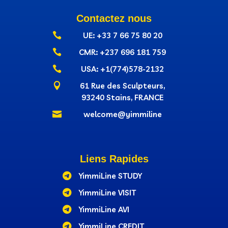
Contactez nous

UE: +33 7 66 75 80 20

CMR: +237‭ 696 181 759

USA: +1(774)578-2132

61 Rue des Sculpteurs,
93240 Stains, FRANCE

welcome@yimmiline
Liens Rapides

YimmiLine STUDY

YimmiLine VISIT

YimmiLine AVI

YimmiLine CREDIT