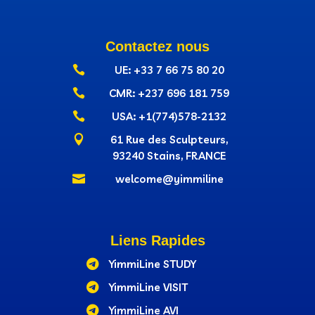
Contactez nous

UE: +33 7 66 75 80 20

CMR: +237‭ 696 181 759

USA: +1(774)578-2132

61 Rue des Sculpteurs,
93240 Stains, FRANCE

welcome@yimmiline
Liens Rapides

YimmiLine STUDY

YimmiLine VISIT

YimmiLine AVI