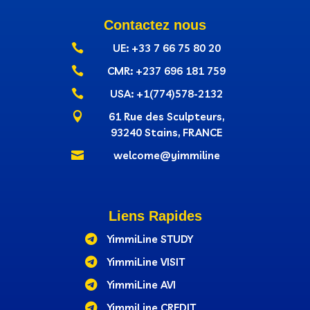
Contactez nous

UE: +33 7 66 75 80 20

CMR: +237‭ 696 181 759

USA: +1(774)578-2132

61 Rue des Sculpteurs,
93240 Stains, FRANCE

welcome@yimmiline
Liens Rapides

YimmiLine STUDY

YimmiLine VISIT

YimmiLine AVI

YimmiLine CREDIT